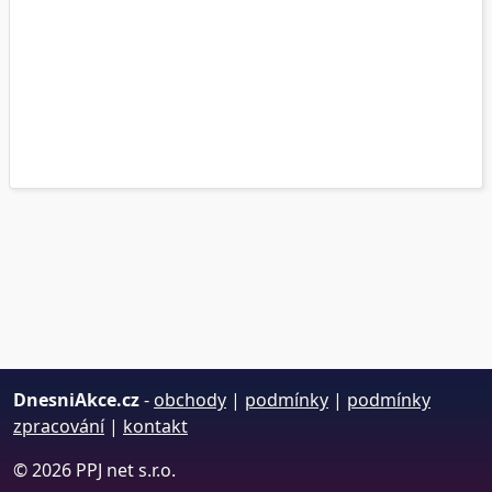
DnesniAkce.cz
-
obchody
|
podmínky
|
podmínky
zpracování
|
kontakt
© 2026 PPJ net s.r.o.