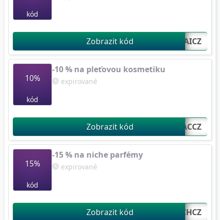
kód
Zobrazit kód
MHAICZ...
-10 % na pleťovou kosmetiku
10%
expirované
kód
Zobrazit kód
WFACCZ...
-15 % na niche parfémy
15%
expirované
kód
Zobrazit kód
NICHCZ...