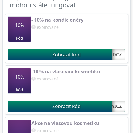
mohou stále fungovat
- 10% na kondicionéry
10%
expirované
kód
Zobrazit kód
CONDCZ...
-10 % na vlasovou kosmetiku
10%
expirované
kód
Zobrazit kód
WHAICZ...
Akce na vlasovou kosmetiku
expirované