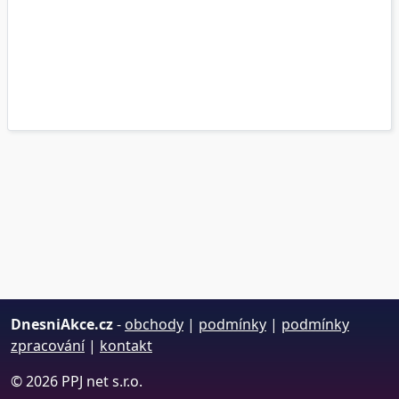
DnesniAkce.cz
-
obchody
|
podmínky
|
podmínky
zpracování
|
kontakt
© 2026 PPJ net s.r.o.