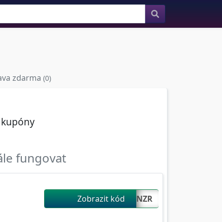
ava zdarma
(0)
í kupóny
ále fungovat
Zobrazit kód
IKONZR...