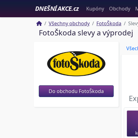
DNEŠNÍ AKCE.cz
Kupóny
Obchody
M
Všechny obchody
FotoŠkoda
Slev
FotoŠkoda slevy a výprodej
Všec
Do obchodu FotoŠkoda
Ex
k