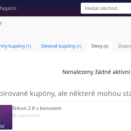
agazín
y
hny kupóny
Slevové kupóny
Slevy
Dopr
(1)
(1)
(0)
Nenalezeny žádné aktivn
pirované kupóny, ale některé mohou st
Nikon Z R s bonusem
expirované
ód