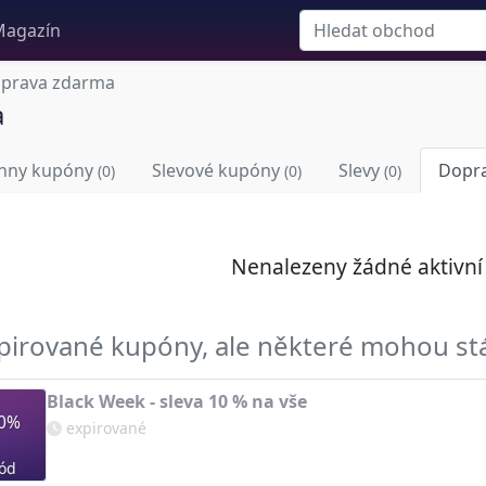
agazín
prava zdarma
a
hny kupóny
Slevové kupóny
Slevy
Dopr
(0)
(0)
(0)
Nenalezeny žádné aktivn
pirované kupóny, ale některé mohou st
Black Week - sleva 10 % na vše
0%
expirované
ód