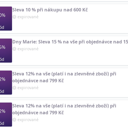
Sleva 10 % při nákupu nad 600 Kč
0%
expirované
ód
Dny Marie: Sleva 15 % na vše při objednávce nad 1
5%
expirované
ód
Sleva 12% na vše (platí i na zlevněné zboží) při
2%
objednávce nad 799 Kč
expirované
ód
Sleva 12% na vše (platí i na zlevněné zboží) při
2%
objednávce nad 799 Kč
expirované
ód