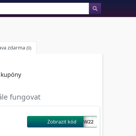
ava zdarma
(0)
í kupóny
ále fungovat
Zobrazit kód
W22...