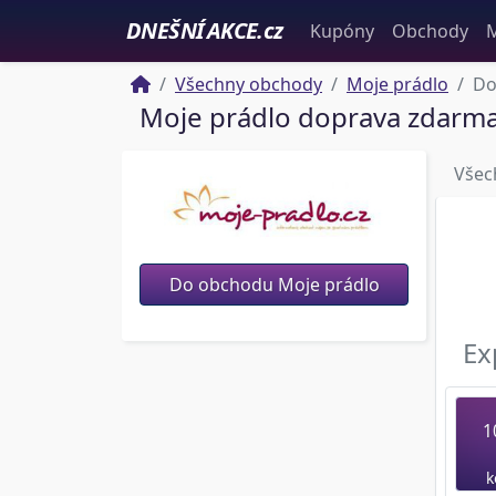
DNEŠNÍ AKCE.cz
Kupóny
Obchody
M
Všechny obchody
Moje prádlo
Do
Moje prádlo doprava zdarm
Všec
Do obchodu Moje prádlo
Ex
1
k