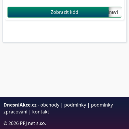
Zobrazit kód
usevnezdravi...
DnesniAkce.cz
-
obchody
|
podmínky
|
podmínky
zpracování
|
kontakt
© 2026 PPJ net s.r.o.