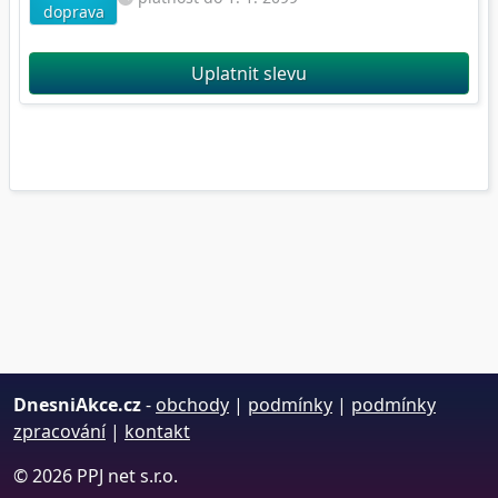
doprava
Uplatnit slevu
DnesniAkce.cz
-
obchody
|
podmínky
|
podmínky
zpracování
|
kontakt
© 2026 PPJ net s.r.o.